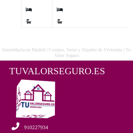
4
1
Inmobiliaria en Madrid | Compra, Venta y Alquiler de Viviendas | Tu
Valor Seguro
TUVALORSEGURO.ES
910227934