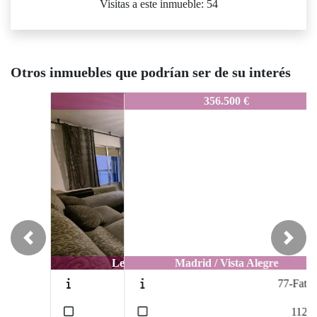
Visitas a este inmueble: 54
Otros inmuebles que podrían ser de su interés
72-VA3D
356.500 €
Previous
Next
Madrid / Vista Alegre
77-Fatima
2
112
m