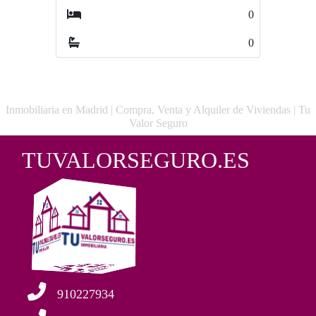
0
0
Inmobiliaria en Madrid | Compra, Venta y Alquiler de Viviendas | Tu
Valor Seguro
TUVALORSEGURO.ES
910227934