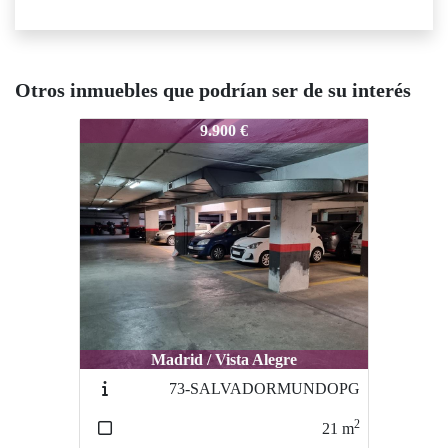
Otros inmuebles que podrían ser de su interés
68-PG.Binefar
9.900 €
Madrid / Vista Alegre
73-SALVADORMUNDOPG
2
21
m