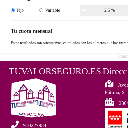
Fijo
Variable
Tu cuota mensual
Estos resultados son orientativos, calculados con los números que has intro
Inmob
TUVALORSEGURO.ES
Direcc
Avda
Fátima, 91
280
910227934