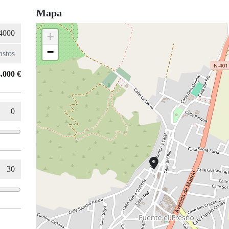
Mapa
+
−
.000 €