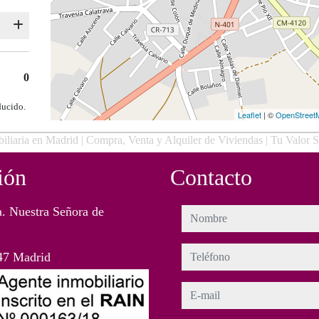
0
ducido.
Leaflet
| ©
OpenStreet
iliaria en Madrid | Compra, Venta y Alquiler de Viviendas | Tu Valor 
ión
Contacto
. Nuestra Señora de
nombre
teléfono
47 Madrid
e-mail