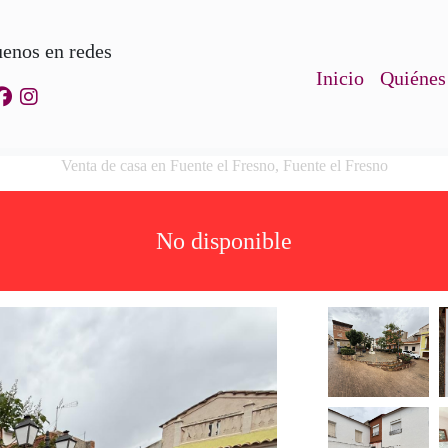
uenos en redes
Inicio
Quiénes
Venta de casa en Fuente el Fresno, Fuente el Fresno
No disponible