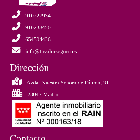
910227934
910238420
654504426
info@tuvalorseguro.es
Dirección
Avda. Nuestra Señora de Fátima, 91
28047 Madrid
Contacto